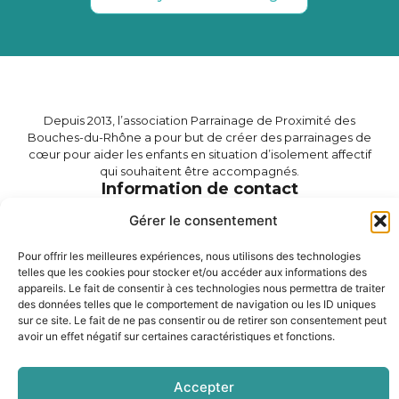
Depuis 2013, l’association Parrainage de Proximité des
Bouches-du-Rhône a pour but de créer des parrainages de
cœur pour aider les enfants en situation d’isolement affectif
qui souhaitent être accompagnés.
Information de contact
Association parrainage de proximité 13
Gérer le consentement
Téléphone : (33) 6 37 30 76 99
Email : parrainagedeproximite13@gmail.com
143 Avenue des Chutes Lavie, 13013 Marseille
Pour offrir les meilleures expériences, nous utilisons des technologies
telles que les cookies pour stocker et/ou accéder aux informations des
appareils. Le fait de consentir à ces technologies nous permettra de traiter
Mention légales
des données telles que le comportement de navigation ou les ID uniques
Mentions légales
sur ce site. Le fait de ne pas consentir ou de retirer son consentement peut
Politique de confidentialité
avoir un effet négatif sur certaines caractéristiques et fonctions.
Politique de cookies (UE)
Faire un don
Accepter